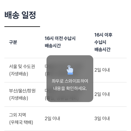
배송 일정
16시 이후
16시 이전 수납시
구분
수납시
배송시간
배송시간
서울 및 수도권
다음날 저녁 7시 이전
2일 이내
(자생배송)
(휴일, 공휴일 제외)
좌우로 스와이프하여
내용을 확인하세요.
부산/울산/창원
다음날 저녁 7시 이전
2일 이내
(자생배송)
(휴일, 공휴일 제외)
그외 지역
2일 이내
3일 이내
(우체국 택배)