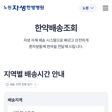
노원
한약배송조회
자생 자체 배송 시스템으로 빠르고 안전하게
추천 검색어
#초음파약침
#척추압박골절
환자분들께 한약을 전달해 드립니다.
#교통사고후유증
#허리디스크
#목디스크
#추나요법
지역별 배송시간 안내
배송 지역 전체 보기
배송지역