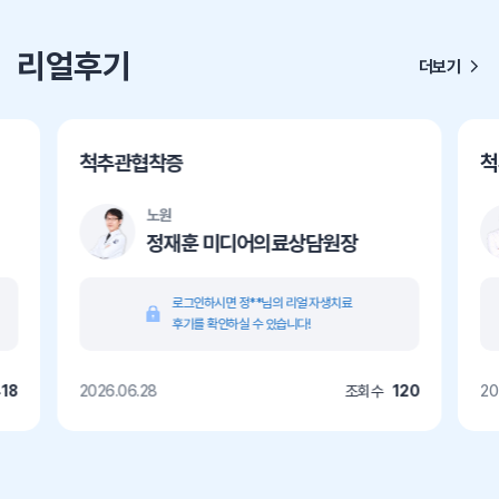
리얼후기
더보기
척추관협착증
척
노원
정재훈 미디어의료상담원장
로그인하시면 정**님의 리얼 자생치료
후기를 확인하실 수 있습니다!
18
2026.06.28
조회수
120
20