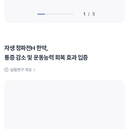
1
/
5
자생 청파전H 한약,
통증 감소 및 운동능력 회복 효과 입증
실험연구 개요