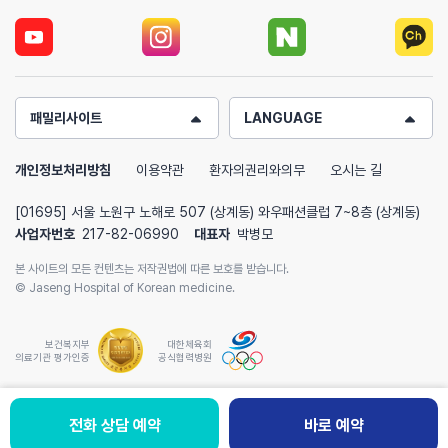
패밀리사이트
LANGUAGE
개인정보처리방침
이용약관
환자의권리와의무
오시는 길
[01695] 서울 노원구 노해로 507 (상계동) 와우패션클럽 7~8층 (상계동)
사업자번호
217-82-06990
대표자
박병모
본 사이트의 모든 컨텐츠는 저작권법에 따른 보호를 받습니다.
© Jaseng Hospital of Korean medicine.
보건복지부
대한체육회
의료기관 평가인증
공식협력병원
전화 상담 예약
전화 상담예약
바로 예약
바로 예약