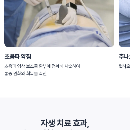
초음파 약침
추나
초음파 영상 보조로 환부에 정확히 시술하여
협착으
통증 완화와 회복을 촉진
자생 치료 효과,