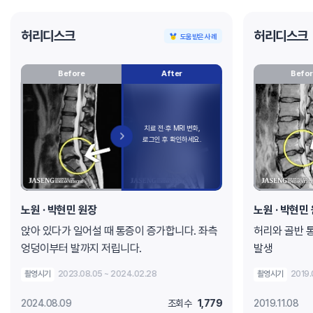
허리디스크
허리디스크
도움받은 사례
Before
After
Befor
노원
· 박현민 원장
노원
· 박현민
앉아 있다가 일어설 때 통증이 증가합니다. 좌측
허리와 골반 통
엉덩이부터 발까지 저립니다.
발생
촬영시기
2023.08.05 ~ 2024.02.28
촬영시기
2019.
2024.08.09
조회수
1,779
2019.11.08