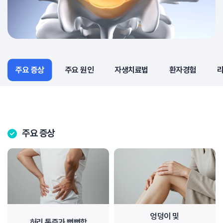
주요 증상
주요 증상
주요 원인
자생치료법
환자경험
주요 증상
엉덩이 및
허리 통증과 뻣뻣함