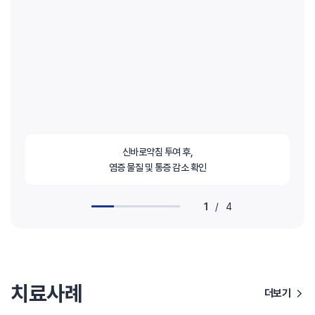
신바로약침 투여 후,
염증 물질 및 통증 감소 확인
1
/
4
치료사례
더보기