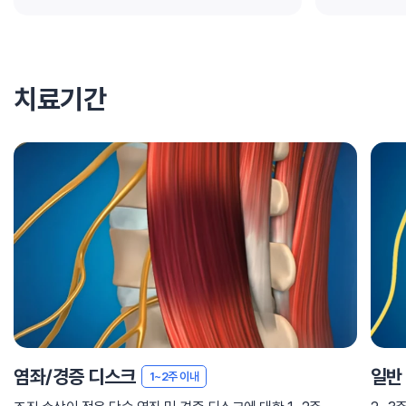
치료기간
염좌/경증 디스크
일반
1~2주 이내