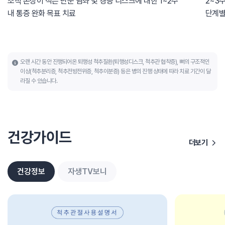
조직 손상이 적은 단순 염좌 및 경증 디스크에 대한 1~2주
2~3
내 통증 완화 목표 치료
단계별
오랜 시간 동안 진행되어온 퇴행성 척추질환(퇴행성디스크, 척추관 협착증), 뼈의 구조적인
이상(척추분리증, 척추전방전위증, 척추이분증) 등은 병의 진행 상태에 따라 치료 기간이 달
라질 수 있습니다.
건강가이드
더보기
건강정보
자생TV보니