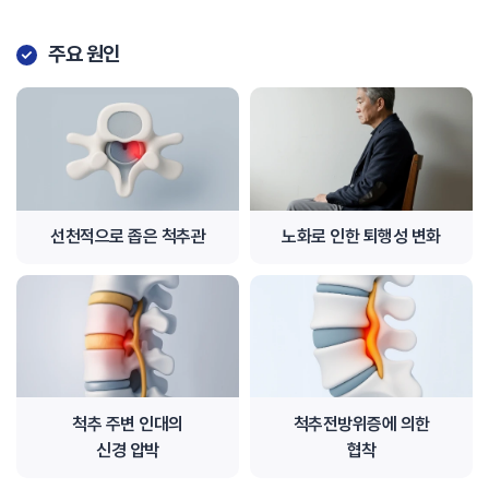
주요 원인
선천적으로 좁은 척추관
노화로 인한 퇴행성 변화
척추 주변 인대의
척추전방위증에 의한
신경 압박
협착