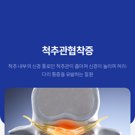
추천 검색어
#초음파약침
#척추압박골절
#교통사고후유증
#허리디스크
#목디스크
척추관협착증
#추나요법
척추 내부의 신경 통로인 척추관이 좁아져 신경이 눌리며 허리·
다리 통증을 유발하는 질환