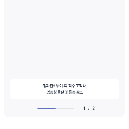
청파전H 투여 후, 척수 조직 내
염증성 물질 및 통증 감소
1
/
2