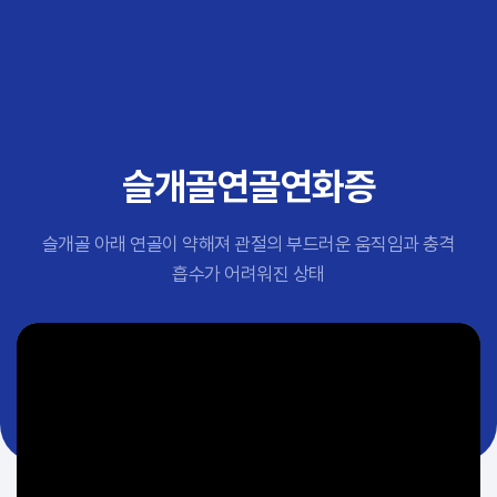
추천 검색어
#초음파약침
#척추압박골절
#교통사고후유증
#허리디스크
#목디스크
슬개골연골연화증
#추나요법
슬개골 아래 연골이 약해져 관절의 부드러운 움직임과 충격
흡수가 어려워진 상태