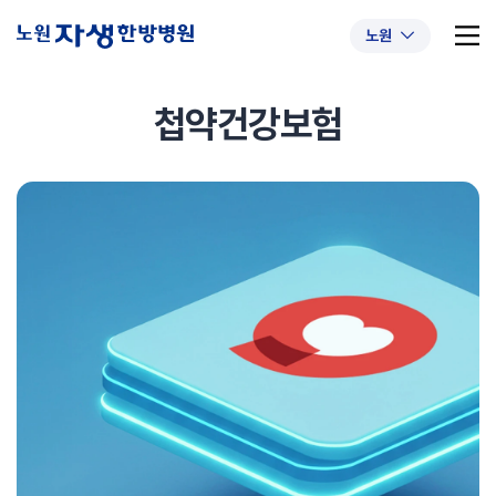
노원
첩약건강보험
추천 검색어
#초음파약침
#척추압박골절
#교통사고후유증
#허리디스크
#목디스크
#추나요법