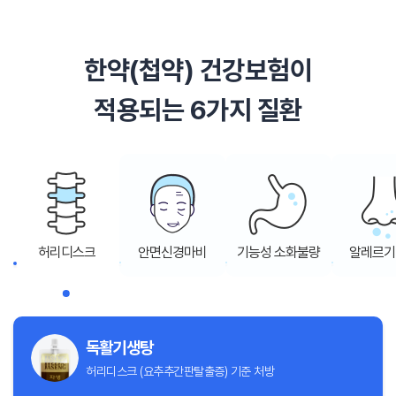
한약(첩약) 건강보험이
적용되는 6가지 질환
허리디스크
안면신경마비
기능성 소화불량
알레르기
독활기생탕
허리디스크 (요추추간판탈출증) 기준 처방