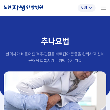
노원
추나요법
추천 검색어
#초음파약침
#척추압박골절
한의사가 비틀어진 척추·관절을 바로잡아 통증을 완화하고
신체
#교통사고후유증
#허리디스크
#목디스크
균형을 회복시키는 한방 수기 치료
#추나요법