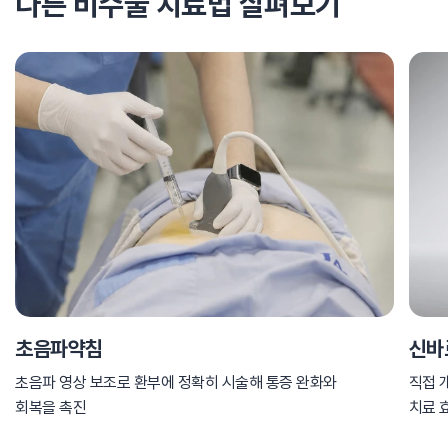
다른 비수술 치료법 살펴보기
초음파약침
신바
초음파 영상 보조로 환부에 정확히 시술해 통증 완화와
직접 
회복을 촉진
치료 