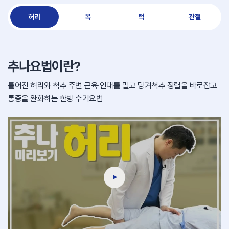
허리
목
턱
관절
추나요법이란?
틀어진 허리와 척추 주변 근육·인대를 밀고 당겨
척추 정렬을 바로잡고
통증을 완화하는 한방 수기요법