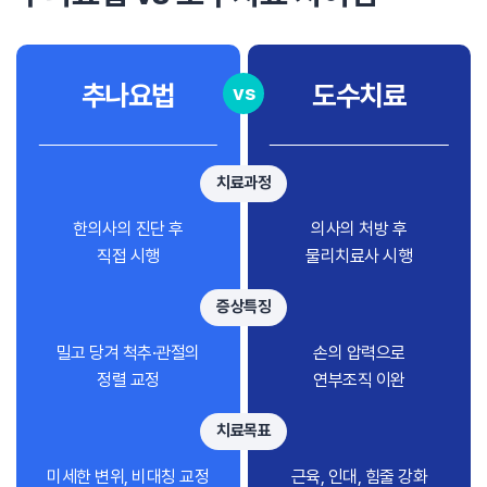
추나요법
도수치료
vs
치료과정
한의사의 진단 후
의사의 처방 후
직접 시행
물리치료사 시행
증상특징
밀고 당겨 척추·관절의
손의 압력으로
정렬 교정
연부조직 이완
치료목표
미세한 변위, 비대칭 교정
근육, 인대, 힘줄 강화