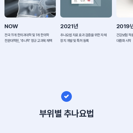
NOW
2021년
2019
전국 11개 한의과대학 및 1개 한의학
추나요법 치료 효과 검증을 위한 자체
건강보험 적용
전문대학원, '추나학' 정규 교과목 채택
장치 개발 및 특허 등록
대중화 시작
부위별 추나요법